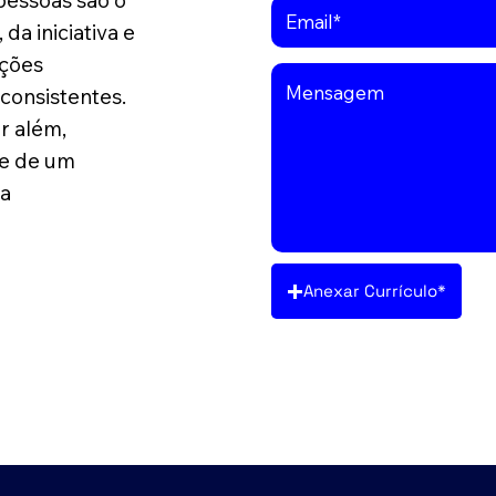
pessoas são o
da iniciativa e
uções
consistentes.
r além,
te de um
 a
Anexar Currículo*